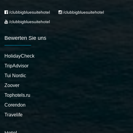
/clubbigbluesuitehotel
/clubbigbluesuitehotel
/clubbigbluesuitehotel
Bewerten Sie uns
HolidayCheck
TripAdvisor
Tui Nordic
Zoover
Tophotels.ru
Corendon
Travelife
Hotel