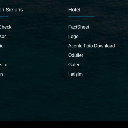
en Sie uns
Hotel
Check
FactSheet
sor
Logo
ic
Acente Foto Download
Ödüller
s.ru
Galeri
on
İletişim