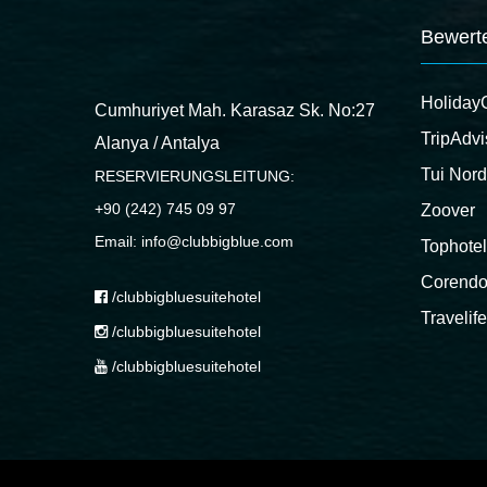
Bewert
Holiday
Cumhuriyet Mah. Karasaz Sk. No:27
TripAdvi
Alanya / Antalya
Tui Nord
RESERVIERUNGSLEITUNG:
+90 (242) 745 09 97
Zoover
Email: info@clubbigblue.com
Tophotel
Corend
/clubbigbluesuitehotel
Travelife
/clubbigbluesuitehotel
/clubbigbluesuitehotel