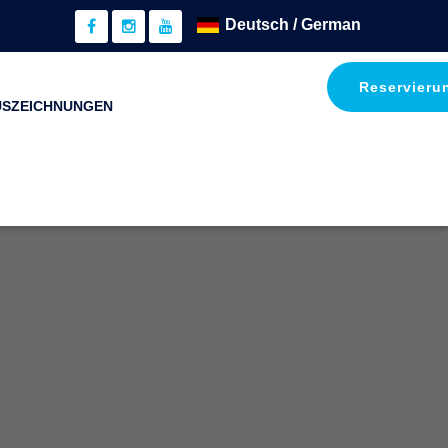
Highspeed
Reservieru
Internet
USZEICHNUNGEN
Verfügbar
Hotel+Flu