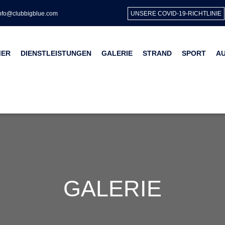
Fact Sheet
nfo@clubbigblue.com
UNSERE COVID-19-RICHTLINIE
MER
DIENSTLEISTUNGEN
GALERIE
STRAND
SPORT
A
GALERIE