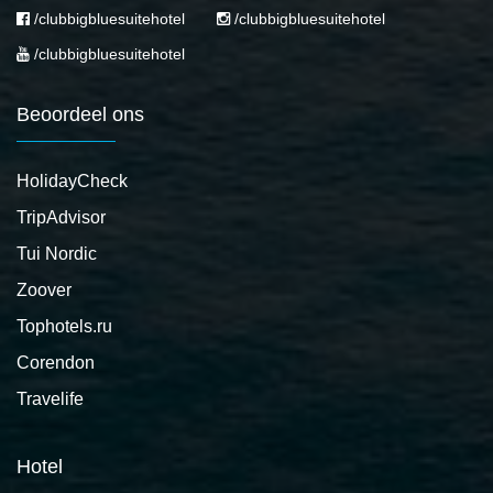
/clubbigbluesuitehotel
/clubbigbluesuitehotel
/clubbigbluesuitehotel
Beoordeel ons
HolidayCheck
TripAdvisor
Tui Nordic
Zoover
Tophotels.ru
Corendon
Travelife
Hotel