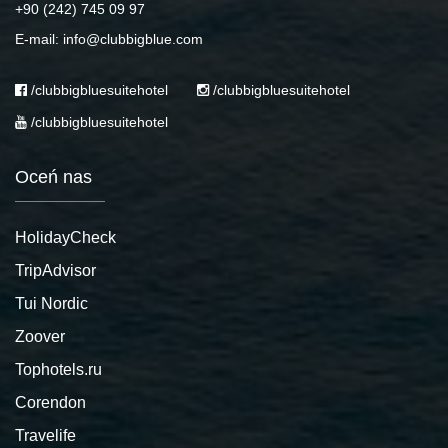
+90 (242) 745 09 97
E-mail: info@clubbigblue.com
/clubbigbluesuitehotel
/clubbigbluesuitehotel
/clubbigbluesuitehotel
Oceń nas
HolidayCheck
TripAdvisor
Tui Nordic
Zoover
Tophotels.ru
Corendon
Travelife