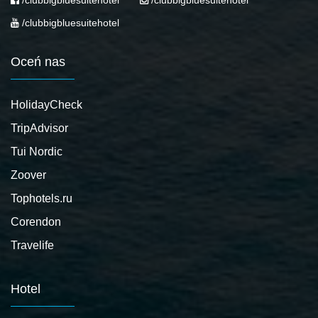
/clubbigbluesuitehotel
/clubbigbluesuitehotel
/clubbigbluesuitehotel
Oceń nas
HolidayCheck
TripAdvisor
Tui Nordic
Zoover
Tophotels.ru
Corendon
Travelife
Hotel