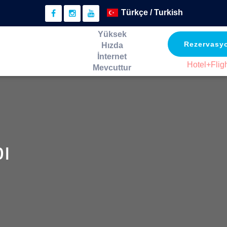
Yüksek
Rezervasy
Hızda
İnternet
Hotel+Flig
Mevcuttur
bı