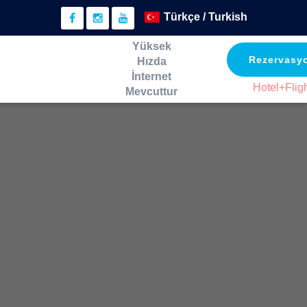
Yüksek
Rezervasy
Hızda
İnternet
Hotel+Flig
Mevcuttur