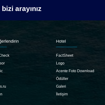
bizi arayınız
ğerlendirin
Hotel
Check
FactSheet
sor
Logo
ic
Acente Foto Download
Ödüller
s.ru
Galeri
on
İletişim