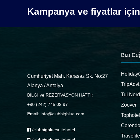
Kampanya ve fiyatlar için 
Bizi De
Holiday
Cumhuriyet Mah. Karasaz Sk. No:27
TripAdvi
Alanya / Antalya
Tui Nord
BİLGİ ve REZERVASYON HATTI:
+90 (242) 745 09 97
Zoover
Email: info@clubbigblue.com
Tophotel
Corend
/clubbigbluesuitehotel
Travelife
/clubbigbluesuitehotel