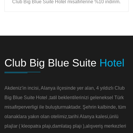
Club Big Blue Suite Hotel misafirlerine %10 indirim.
Club Big Blue Suite
Hotel
Akdeniz'in incisi, Alanya ilçesinde yer alan, 4 yıldızlı Club
Big Blue Suite Hotel ,tatil beklentilerinizi geleneksel Türk
misafirperverligi ile buluşturmaktadır. Şehrin kalbinde, tüm
olanaklara yakın olan otelimiz,tarihi Alanya kalesi,ünlü
plajlar ( kleopatra plajı,damlataş plajı ),alışveriş merkezleri