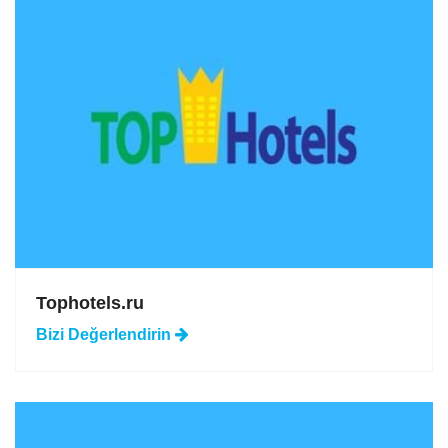
Tophotels.ru
Bizi
Değerlendirin