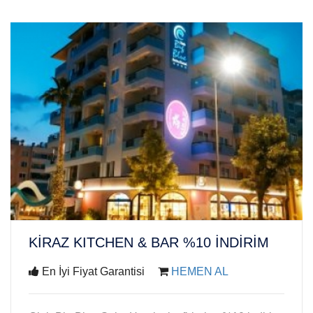
WEB'E
KİRAZ KITCHEN & BAR %10 İNDİRİM
ÖZEL
En İyi Fiyat Garantisi
HEMEN AL